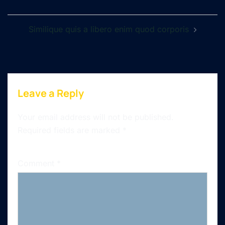
Post
navigation
Similique quis a libero enim quod corporis
Leave a Reply
Your email address will not be published.
Required fields are marked
*
Comment
*