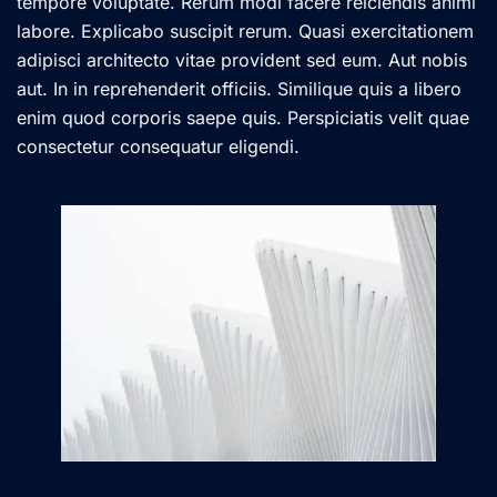
tempore voluptate. Rerum modi facere reiciendis animi
labore. Explicabo suscipit rerum. Quasi exercitationem
adipisci architecto vitae provident sed eum. Aut nobis
aut. In in reprehenderit officiis. Similique quis a libero
enim quod corporis saepe quis. Perspiciatis velit quae
consectetur consequatur eligendi.