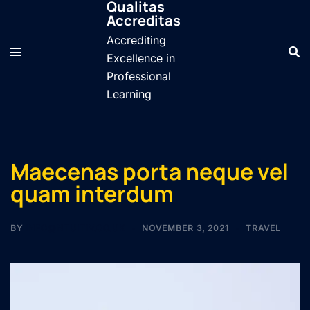
Qualitas
Skip
Accreditas
to
Accrediting
content
Excellence in
Professional
Learning
Maecenas porta neque vel
quam interdum
BY
INFO@NTUITIV.CO.UK
NOVEMBER 3, 2021
TRAVEL